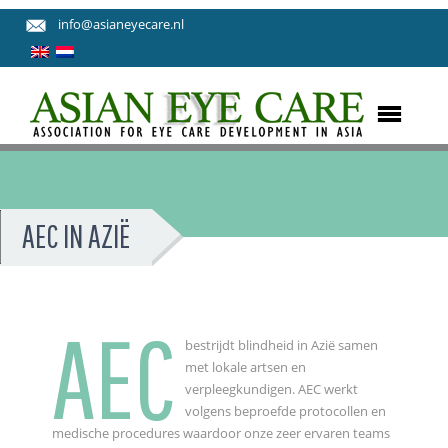
info@asianeyecare.nl
AEC IN AZIË
AEC
bestrijdt blindheid in Azië samen
met lokale artsen en
verpleegkundigen. AEC werkt
volgens beproefde protocollen en
medische procedures waardoor onze zeer ervaren teams